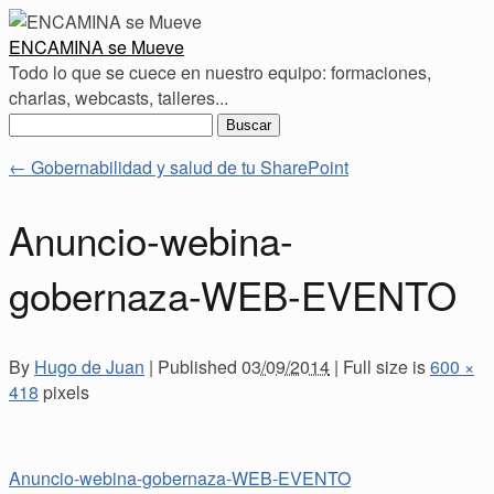
ENCAMINA se Mueve
Todo lo que se cuece en nuestro equipo: formaciones,
charlas, webcasts, talleres...
Buscar:
←
Gobernabilidad y salud de tu SharePoint
Anuncio-webina-
gobernaza-WEB-EVENTO
By
Hugo de Juan
|
Published
03/09/2014
|
Full size is
600 ×
418
pixels
Anuncio-webina-gobernaza-WEB-EVENTO