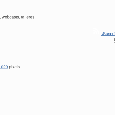
webcasts, talleres...
¡Suscrí
1029
pixels