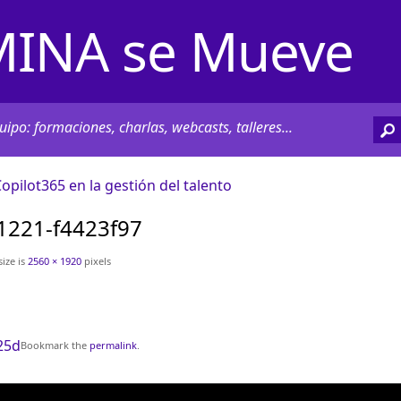
INA se Mueve
ipo: formaciones, charlas, webcasts, talleres...
pilot365 en la gestión del talento
1221-f4423f97
size is
2560 × 1920
pixels
25d
Bookmark the
permalink
.