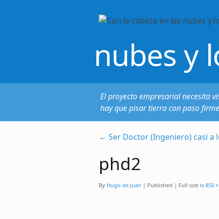
nubes y l
El proyecto empresarial necesita vi
hay que pisar tierra con paso firm
←
Ser Doctor (Ingeniero) casi a 
phd2
By
Hugo de Juan
|
Published
|
Full size is
850 ×