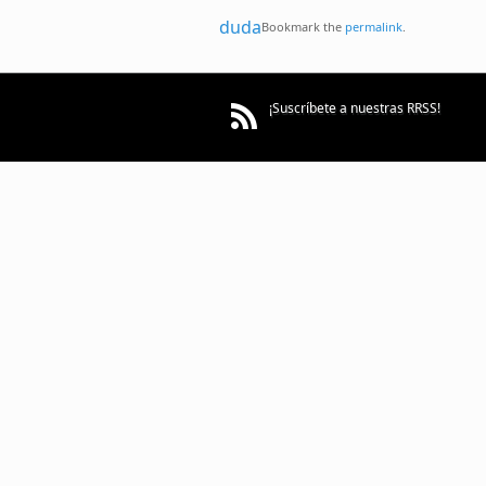
duda
Bookmark the
permalink
.
¡Suscríbete a nuestras RRSS!