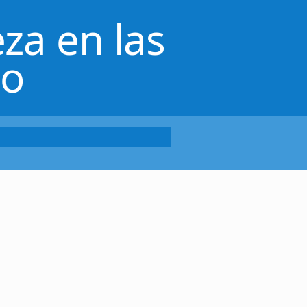
za en las
lo