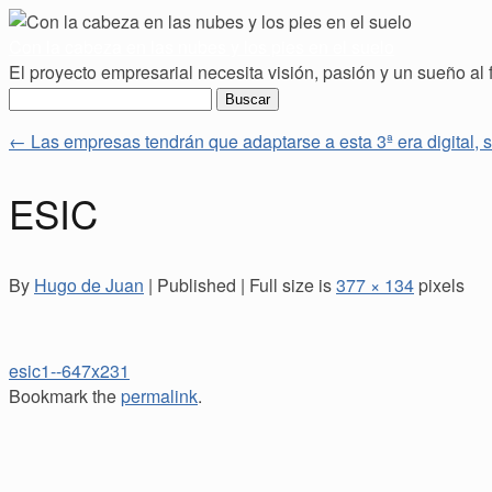
Con la cabeza en las nubes y los pies en el suelo
El proyecto empresarial necesita visión, pasión y un sueño al 
Buscar:
←
Las empresas tendrán que adaptarse a esta 3ª era digital
ESIC
By
Hugo de Juan
|
Published
|
Full size is
377 × 134
pixels
esic1--647x231
Bookmark the
permalink
.