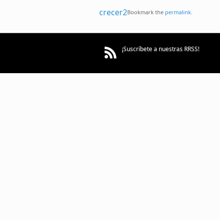
crecer2
Bookmark the
permalink
.
¡Suscríbete a nuestras RRSS!