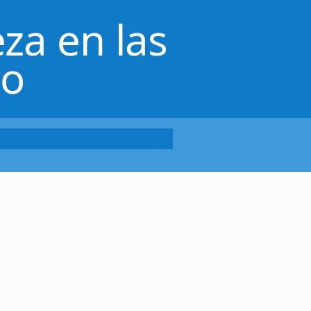
za en las
lo