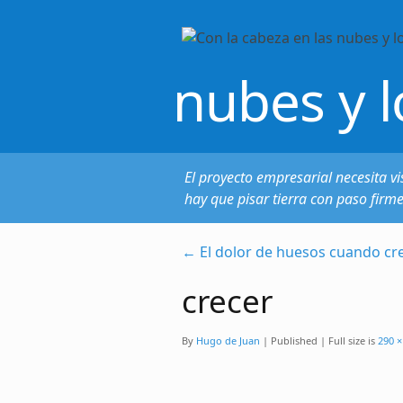
nubes y l
El proyecto empresarial necesita vi
hay que pisar tierra con paso firm
←
El dolor de huesos cuando cr
crecer
By
Hugo de Juan
|
Published
|
Full size is
290 ×