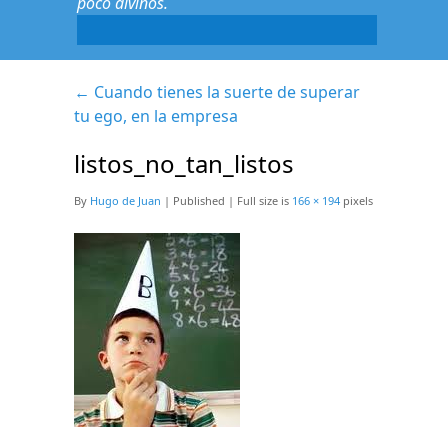
poco divinos.
←
Cuando tienes la suerte de superar
tu ego, en la empresa
listos_no_tan_listos
By
Hugo de Juan
|
Published
|
Full size is
166 × 194
pixels