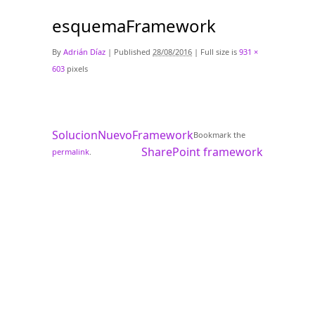
esquemaFramework
By
Adrián Díaz
|
Published
28/08/2016
|
Full size is
931 ×
603
pixels
SolucionNuevoFramework
Bookmark the
SharePoint framework
permalink
.