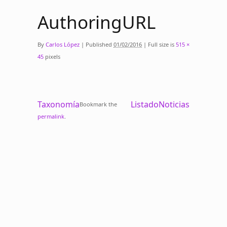
AuthoringURL
By
Carlos López
|
Published
01/02/2016
|
Full size is
515 ×
45
pixels
Taxonomía
ListadoNoticias
Bookmark the
permalink
.