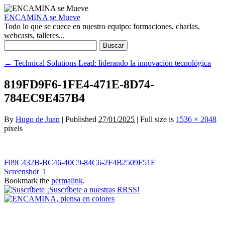
ENCAMINA se Mueve
Todo lo que se cuece en nuestro equipo: formaciones, charlas,
webcasts, talleres...
Buscar:
←
Technical Solutions Lead: liderando la innovación tecnológica
819FD9F6-1FE4-471E-8D74-
784EC9E457B4
By
Hugo de Juan
|
Published
27/01/2025
|
Full size is
1536 × 2048
pixels
F09C432B-BC46-40C9-84C6-2F4B2509F51F
Screenshot_1
Bookmark the
permalink
.
¡Suscríbete a nuestras RRSS!