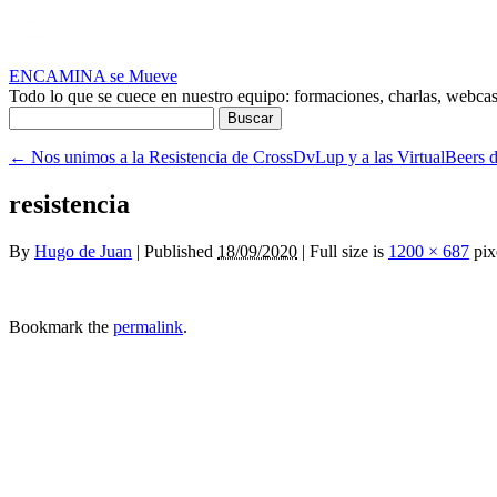
ENCAMINA se Mueve
Todo lo que se cuece en nuestro equipo: formaciones, charlas, webcasts
Buscar:
←
Nos unimos a la Resistencia de CrossDvLup y a las VirtualBeers 
resistencia
By
Hugo de Juan
|
Published
18/09/2020
|
Full size is
1200 × 687
pix
Bookmark the
permalink
.