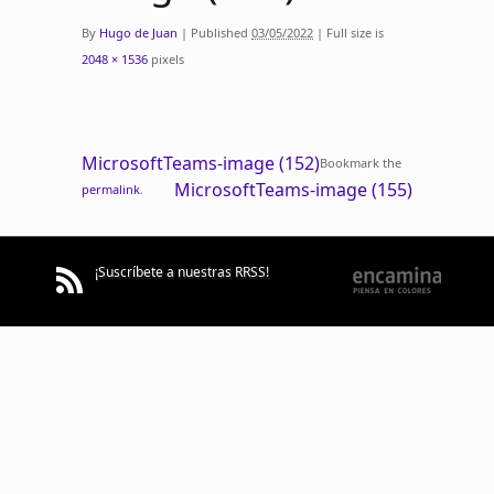
By
Hugo de Juan
|
Published
03/05/2022
|
Full size is
2048 × 1536
pixels
MicrosoftTeams-image (152)
Bookmark the
MicrosoftTeams-image (155)
permalink
.
¡Suscríbete a nuestras RRSS!