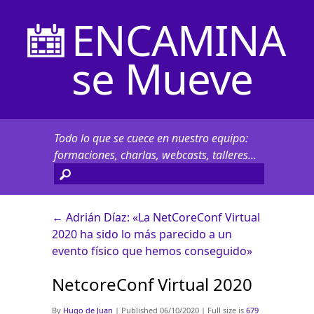
ENCAMINA
se Mueve
Todo lo que se cuece en nuestro equipo:
formaciones, charlas, webcasts, talleres...
←
Adrián Díaz: «La NetCoreConf Virtual
2020 ha sido lo más parecido a un
evento físico que hemos conseguido»
NetcoreConf Virtual 2020
By
Hugo de Juan
|
Published
06/10/2020
|
Full size is
679