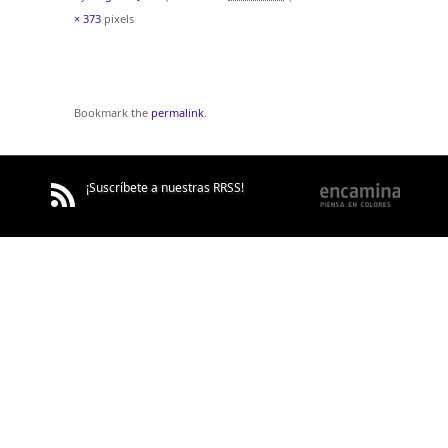
× 373
pixels
Bookmark the
permalink
.
¡Suscríbete a nuestras RRSS!