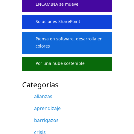
ENCAMINA se mueve
Soluciones SharePoint
Piensa en software, desarrolla en
colores
Por una nube sostenible
Categorías
alianzas
aprendizaje
barrigazos
crisis