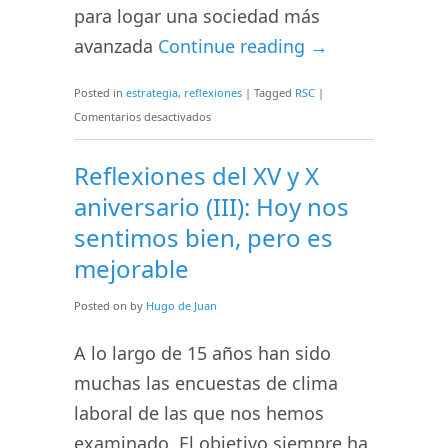
para logar una sociedad más
avanzada
Continue reading
→
Posted in
estrategia
,
reflexiones
|
Tagged
RSC
|
en
Comentarios desactivados
Sí,
aunque
Reflexiones del XV y X
seamos
aniversario (III): Hoy nos
una
sentimos bien, pero es
PYME
mejorable
tenemos
clara
Posted on
by
Hugo de Juan
nuestra
RSC
A lo largo de 15 años han sido
muchas las encuestas de clima
laboral de las que nos hemos
examinado. El objetivo siempre ha