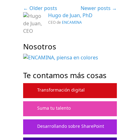
un
←
Older posts
Newer posts
→
año
Hugo de Juan, PhD
después
CEO de
ENCAMINA
parió
la
web
Nosotros
Te contamos más cosas
Transformación digital
Suma tu talento
Desarrollando sobre SharePoint