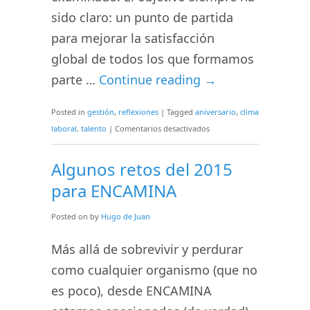
sido claro: un punto de partida
para mejorar la satisfacción
global de todos los que formamos
parte …
Continue reading
→
Posted in
gestión
,
reflexiones
|
Tagged
aniversario
,
clima
en
laboral
,
talento
|
Comentarios desactivados
Reflexiones
del
Algunos retos del 2015
XV
para ENCAMINA
y
X
Posted on
by
Hugo de Juan
aniversario
(III):
Más allá de sobrevivir y perdurar
Hoy
como cualquier organismo (que no
nos
es poco), desde ENCAMINA
sentimos