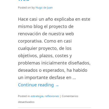
no
Posted on
by
Hugo de Juan
se
remunera,
Hace casi un año explicaba en este
pero
mismo blog el proyecto de
nos
renovación de nuestra web
enriquece
corporativa. Como en casi
de
alguna
cualquier proyecto, de los
forma
objetivos, plazos, costes y
problemas inicialmente diseñados,
deseados o esperados, ha habido
un importante desfase en …
Continue reading
→
Posted in
estrategia
,
reflexiones
|
Comentarios
en
desactivados
Y