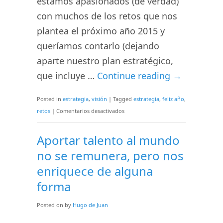
estamos apasionados (de verdad)
bien,
pero
con muchos de los retos que nos
es
plantea el próximo año 2015 y
mejorable
queríamos contarlo (dejando
aparte nuestro plan estratégico,
que incluye …
Continue reading
→
Posted in
estrategia
,
visión
|
Tagged
estrategia
,
feliz año
,
en
retos
|
Comentarios desactivados
Algunos
retos
Aportar talento al mundo
del
no se remunera, pero nos
2015
enriquece de alguna
para
forma
ENCAMINA
Posted on
by
Hugo de Juan