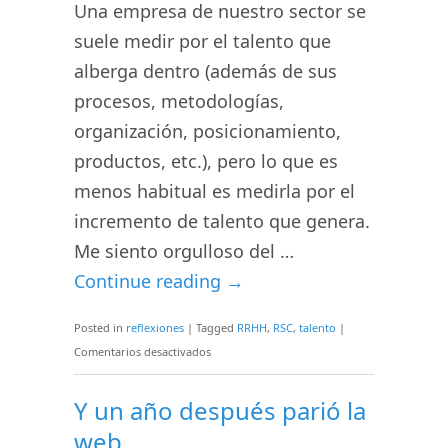
Una empresa de nuestro sector se
suele medir por el talento que
alberga dentro (además de sus
procesos, metodologías,
organización, posicionamiento,
productos, etc.), pero lo que es
menos habitual es medirla por el
incremento de talento que genera.
Me siento orgulloso del …
Continue reading
→
Posted in
reflexiones
|
Tagged
RRHH
,
RSC
,
talento
|
en
Comentarios desactivados
Aportar
talento
Y un año después parió la
al
web
mundo