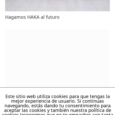
Hagamos HAKA al futuro
Este sitio web utiliza cookies para que tengas la
Repensando nuestro Piensa en colores
mejor experiencia de usuario. Si continuas
navegando, estás dando tu consentimiento para
aceptar las cookies y también nuestra política de
cookies (esperemos que no te empaches con tanta